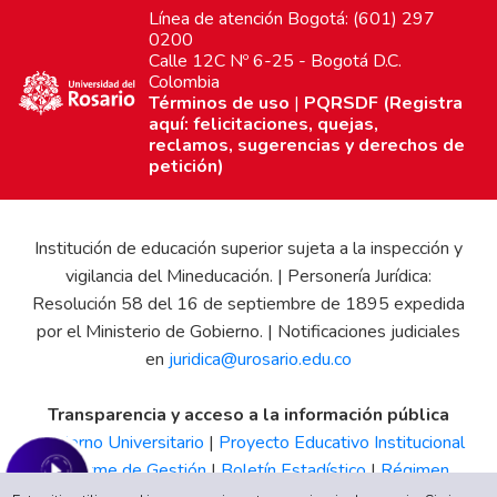
Línea de atención Bogotá: (601) 297
0200
Calle 12C Nº 6-25 - Bogotá D.C.
Colombia
Términos de uso
|
PQRSDF (Registra
aquí: felicitaciones, quejas,
reclamos, sugerencias y derechos de
petición)
Institución de educación superior sujeta a la inspección y
vigilancia del Mineducación. | Personería Jurídica:
Resolución 58 del 16 de septiembre de 1895 expedida
por el Ministerio de Gobierno. | Notificaciones judiciales
en
juridica@urosario.edu.co
Transparencia y acceso a la información pública
Gobierno Universitario
|
Proyecto Educativo Institucional
|
Informe de Gestión
|
Boletín Estadístico
|
Régimen