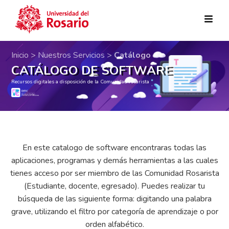
Pasar al contenido principal
Inicio >
Nuestros Servicios >
Catálogo
CATÁLOGO DE SOFTWARE
Recursos digitales a disposición de la Comunidad rosarista
En este catalogo de software encontraras todas las
aplicaciones, programas y demás herramientas a las cuales
tienes acceso por ser miembro de las Comunidad Rosarista
(Estudiante, docente, egresado). Puedes realizar tu
búsqueda de las siguiente forma: digitando una palabra
grave, utilizando el filtro por categoría de aprendizaje o por
orden alfabético.