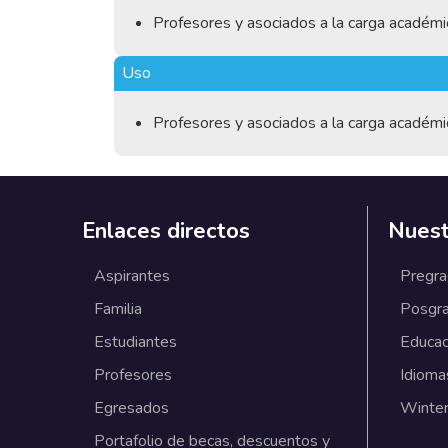
Profesores y asociados a la carga académi
Uso
Profesores y asociados a la carga académi
Enlaces directos
Nuest
Aspirantes
Pregr
Familia
Posgr
Estudiantes
Educac
Profesores
Idioma
Egresados
Winter
Portafolio de becas, descuentos y