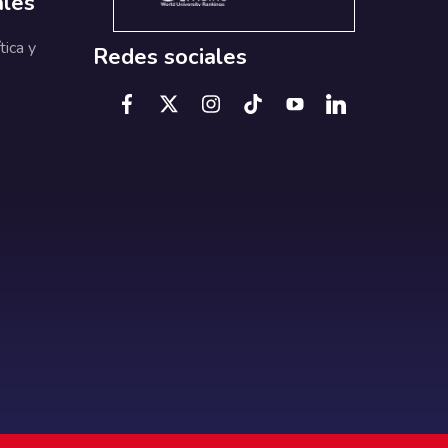
ales
tica y
Redes sociales