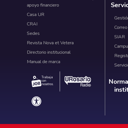
Servi
apoyo financiero
Casa UR
Gestió
CRAI
Correo
Sedes
SIAR
Revista Nova et Vetera
Campus
Directorio institucional
Regist
Manual de marca
Servici
Trabaja
Norm
Normat
con
nosotros.
inst