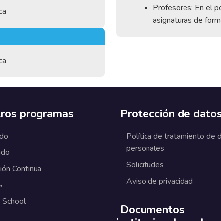
Profesores: En el po
ca
asignaturas de forma 
ca
ros programas
Protección de dato
ado
Política de tratamiento de 
personales
ado
Solicitudes
ión Continua
Aviso de privacidad
s
 School
Documentos