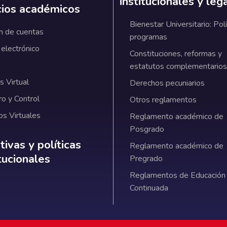
institucionales y leg
cios académicos
Bienestar Universitario: Polí
n de cuentas
programas
 electrónico
Constituciones, reformas y
estatutos complementarios
 Virtual
Derechos pecuniarios
ro y Control
Otros reglamentos
os Virtuales
Reglamento académico de
Posgrado
ativas y políticas institucionales
ivas y políticas
Reglamento académico de
itucionales
Pregrado
Reglamentos de Educación
Continuada