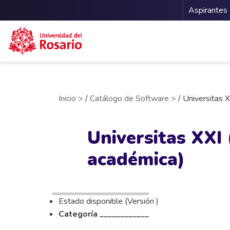
Menu 
Aspirantes
Pasar al contenido principal
Inicio >
/
Catálogo de Software >
/ Universitas X
Universitas XXI 
académica)
Estado disponible (Versión )
Categoría ____________