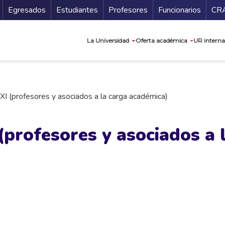
Secundario
Gu
Egresados
Estudiantes
Profesores
Funcionarios
CR
Navegación prin
La Universidad
Oferta académica
UR interna
XI (profesores y asociados a la carga académica)
(profesores y asociados a 