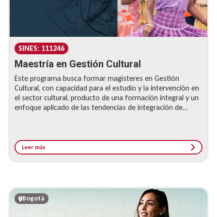
SINES: 111246
Maestría en Gestión Cultural
Este programa busca formar magísteres en Gestión
Cultural, con capacidad para el estudio y la intervención en
el sector cultural, producto de una formación integral y un
enfoque aplicado de las tendencias de integración de
criterios de sostenibilidad, para la puesta en práctica de
conceptos, métodos y procesos en el diseño, gestión,
evaluación y ejecución de políticas culturales. Al beneficiar
el sector cultural se mejora el bienestar social, por eso, en
Leer más
la Universidad del Rosario nos proponemos con esta
maestría a fortalecer el liderazgo de la gestión cultural
como opción académica, ocupacional y laboral de alto
impacto en la transformación social y económica de los
territorios.
Bogotá