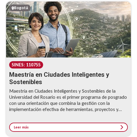
Bogotá
SINES: 110755
Maestría en Ciudades Inteligentes y
Sostenibles
Maestría en Ciudades Inteligentes y Sostenibles de la
Universidad del Rosario es el primer programa de posgrado
con una orientación que combina la gestión con la
implementación efectiva de herramientas, proyectos y
estrategia de Smart Cities en el país, contribuyendo a la
formación de talento local para el diseño e
implementación de sistemas inteligentes en las ciudades y
Leer más
regiones del país.