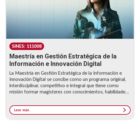
SINES: 111008
Maestría en Gestión Estratégica de la
Información e Innovación Digital
La Maestría en Gestión Estratégica de la Información e
Innovación Digital se concibe como un programa original,
interdisciplinar, competitivo e integral que tiene como
misión formar magísteres con conocimientos, habilidades
y capacidades para comprender el valor de la información
digital y gestionarla de manera estratégica para la toma de
decisiones inteligentes basadas en datos, así como para
Leer más
ejercer un liderazgo que impulse procesos de cambio e
innovación, con el propósito de transformar
organizaciones inmersas en un mundo interconectado.