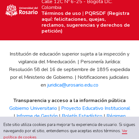
Calle 12C Nº 6-25 - Bogotá D.C.
Colombia
Términos de uso
|
PQRSDF (Registra
aquí: felicitaciones, quejas,
reclamos, sugerencias y derechos de
petición)
Institución de educación superior sujeta a la inspección y
vigilancia del Mineducación. | Personería Jurídica:
Resolución 58 del 16 de septiembre de 1895 expedida
por el Ministerio de Gobierno. | Notificaciones judiciales
en
juridica@urosario.edu.co
Transparencia y acceso a la información pública
Gobierno Universitario
|
Proyecto Educativo Institucional
|
Informe de Gestión
|
Boletín Estadístico
|
Régimen
Tributario
|
Estados Financieros
|
Código de Ética
|
Canal
Este sitio utiliza cookies para mejorar tu experiencia de usuario. Si sigues
de Integridad UR
navegando por el sitio, entendemos que aceptas estos términos.
Ver
política de cookies