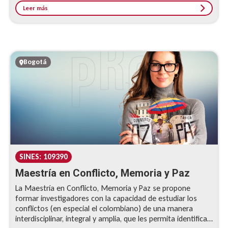
estratégica, el análisis de coyuntura, la participación en el
Leer más
debate público y la incidencia eficaz en la agenda política a
través de medios y canales digitales.
Bogotá
SINES: 109390
Maestría en Conflicto, Memoria y Paz
La Maestría en Conflicto, Memoria y Paz se propone
formar investigadores con la capacidad de estudiar los
conflictos (en especial el colombiano) de una manera
interdisciplinar, integral y amplia, que les permita identificar