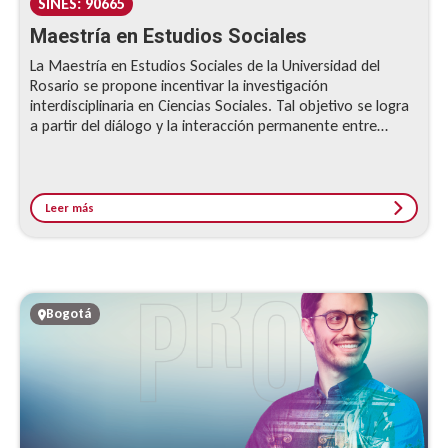
SINES: 90665
Maestría en Estudios Sociales
La Maestría en Estudios Sociales de la Universidad del
Rosario se propone incentivar la investigación
interdisciplinaria en Ciencias Sociales. Tal objetivo se logra
a partir del diálogo y la interacción permanente entre
la Antropología, la Sociología y la Historia, y de estas con
otros campos de las Ciencias Sociales. Se enfoca en la
comprensión y análisis de diferentes problemáticas
sociales, tanto de orden nacional, como global, regional y
Leer más
local.
Bogotá