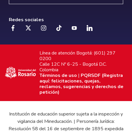
Redes sociales
Línea de atención Bogotá: (601) 297
0200
Calle 12C Nº 6-25 - Bogotá D.C.
Colombia
Términos de uso
|
PQRSDF (Registra
aquí: felicitaciones, quejas,
reclamos, sugerencias y derechos de
petición)
Institución de educación superior sujeta a la inspección y
vigilancia del Mineducación. | Personería Jurídica:
Resolución 58 del 16 de septiembre de 1895 expedida