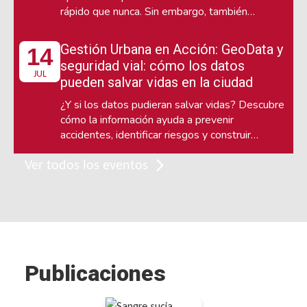
rápido que nunca. Sin embargo, también
convivimos con noticias falsas, discursos
engañosos, manipulación emocional y
Gestión Urbana en Acción: GeoData y
14
estrategias diseñadas para influir en la manera
seguridad vial: cómo los datos
en que entendemos la realidad.
JUL
pueden salvar vidas en la ciudad
¿Y si los datos pudieran salvar vidas? Descubre
cómo la información ayuda a prevenir
accidentes, identificar riesgos y construir
ciudades más seguras para peatones, ciclistas y
usuarios de micromovilidad.
Ver todos los eventos
Publicaciones