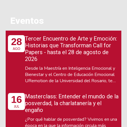
Eventos
Tercer Encuentro de Arte y Emoción:
28
Historias que Transforman Call for
AGO
Papers - hasta el 28 de agosto de
2026
Desde la Maestría en Inteligencia Emocional y
Bienestar y el Centro de Educación Emocional
URemotion de la Universidad del Rosario, te
invitamos a participar en el Tercer Encuentro de
Arte y Emoción, que se llevará a cabo los días
Masterclass: Entender el mundo de la
16
22 y 23 de octubre, un espacio interdisciplinario
posverdad, la charlatanería y el
de reflexión y diálogo sobre el poder de las
JUL
engaño
narrativas para conectar con las emociones.
¿Por qué hablar de posverdad? Vivimos en una
época en la que la información circula más