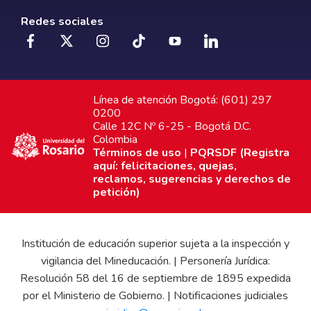
Redes sociales
Línea de atención Bogotá: (601) 297
0200
Calle 12C Nº 6-25 - Bogotá D.C.
Colombia
Términos de uso
|
PQRSDF (Registra
aquí: felicitaciones, quejas,
reclamos, sugerencias y derechos de
petición)
Institución de educación superior sujeta a la inspección y
vigilancia del Mineducación. | Personería Jurídica:
Resolución 58 del 16 de septiembre de 1895 expedida
por el Ministerio de Gobierno. | Notificaciones judiciales