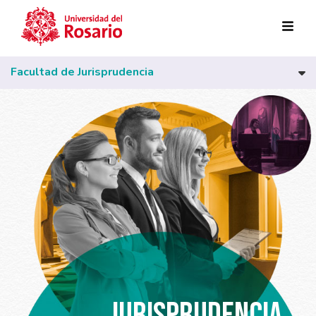
Pasar al contenido principal
Facultad de Jurisprudencia
JURISPRUDENCIA