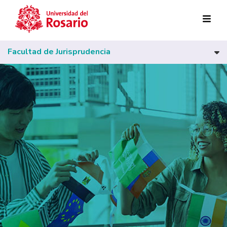
Pasar al contenido principal
Facultad de Jurisprudencia