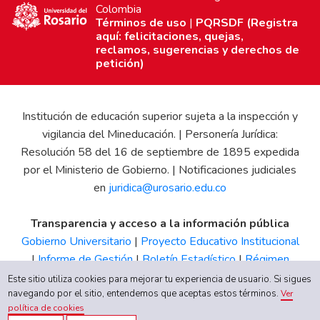
Colombia
Términos de uso
|
PQRSDF (Registra
aquí: felicitaciones, quejas,
reclamos, sugerencias y derechos de
petición)
Institución de educación superior sujeta a la inspección y
vigilancia del Mineducación. | Personería Jurídica:
Resolución 58 del 16 de septiembre de 1895 expedida
por el Ministerio de Gobierno. | Notificaciones judiciales
en
juridica@urosario.edu.co
Transparencia y acceso a la información pública
Gobierno Universitario
|
Proyecto Educativo Institucional
|
Informe de Gestión
|
Boletín Estadístico
|
Régimen
Tributario
|
Estados Financieros
|
Código de Ética
|
Canal
Este sitio utiliza cookies para mejorar tu experiencia de usuario. Si sigues
de Integridad UR
navegando por el sitio, entendemos que aceptas estos términos.
Ver
política de cookies