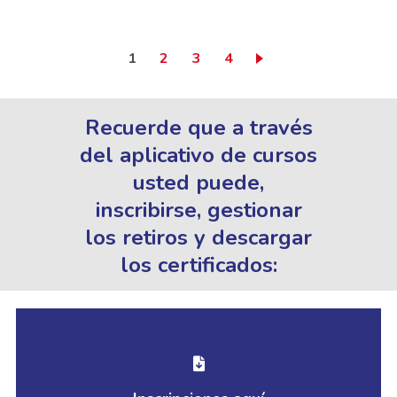
Página actual
Page
Page
Page
1
2
3
4
Recuerde que a través
del aplicativo de cursos
usted puede,
inscribirse, gestionar
los retiros y descargar
los certificados: