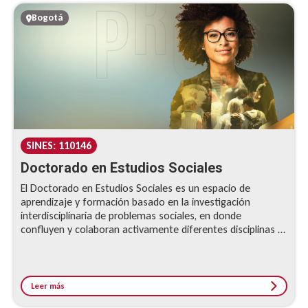
Bogotá
SINES: 110146
Doctorado en Estudios Sociales
El Doctorado en Estudios Sociales es un espacio de
aprendizaje y formación basado en la investigación
interdisciplinaria de problemas sociales, en donde
confluyen y colaboran activamente diferentes disciplinas y
enfoques de las ciencias sociales, con especial énfasis en la
Antropología, la Sociología, la Historia y la Comunicación;
contribuyendo a la academia colombiana a través de la
realización de investigaciones que provean una mirada
Leer más
compleja y diversificada de lo social. Se caracteriza por la