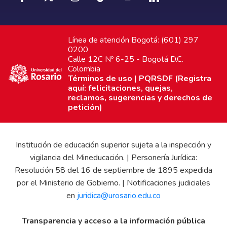
Línea de atención Bogotá: (601) 297
0200
Calle 12C Nº 6-25 - Bogotá D.C.
Colombia
Términos de uso
|
PQRSDF (Registra
aquí: felicitaciones, quejas,
reclamos, sugerencias y derechos de
petición)
Institución de educación superior sujeta a la inspección y
vigilancia del Mineducación. | Personería Jurídica:
Resolución 58 del 16 de septiembre de 1895 expedida
por el Ministerio de Gobierno. | Notificaciones judiciales
en
juridica@urosario.edu.co
Transparencia y acceso a la información pública