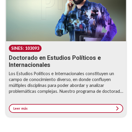
SINES: 103093
Doctorado en Estudios Políticos e
Internacionales
Los Estudios Políticos e Internacionales constituyen un
campo de conocimiento diverso, en donde confluyen
múltiples disciplinas para poder abordar y analizar
problemáticas complejas. Nuestro programa de doctorado
ofrece una formación interdisciplinaria de alta calidad para
el análisis y la solución de problemas públicos y políticos a
nivel local, nacional e internacional.
Leer más