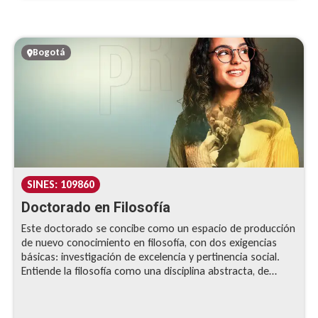
búsqueda permanente de la excelencia académica, siendo
un espacio de formación de investigadores de alto nivel en
el campo de las ciencias sociales que contribuyan a la
comprensión de las problemáticas del país y de la región.
Bogotá
Gracias a la figura de Escuela Doctoral, que permite una
real integración entre los niveles de maestría y doctorado,
lo estudiantes del DES podrán recibir la titulación en
nuestra Maestría en Estudios Sociales, como parte del
ciclo de formación doctoral.
SINES: 109860
Doctorado en Filosofía
Este doctorado se concibe como un espacio de producción
de nuevo conocimiento en filosofía, con dos exigencias
básicas: investigación de excelencia y pertinencia social.
Entiende la filosofía como una disciplina abstracta, de
vocación interdisciplinaria, dedicada a problemas globales y
del conocimiento.