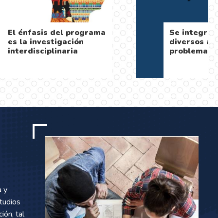
ontextos
Contamos con una
dedor de
estructura curricular
munes
flexible
a y
studios
ión, tal