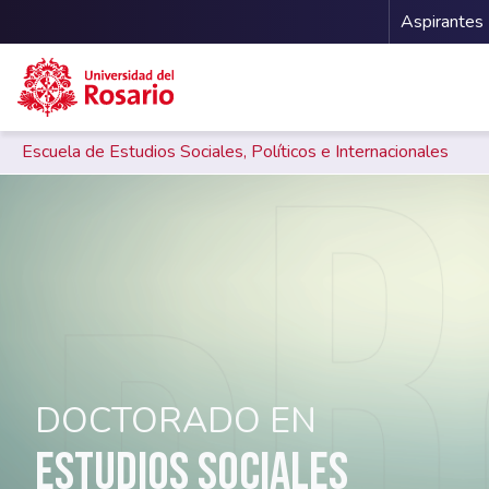
Menu 
Aspirantes
Escuela de Estudios Sociales, Políticos e Internacionales
Pasar al contenido principal
DOCTORADO EN
ESTUDIOS SOCIALES