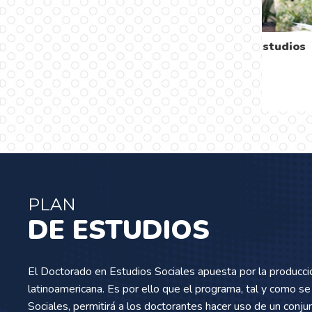
Formar investigadores
de alto nivel en el
campo de las ciencias
sociales
…
PLAN
DE ESTUDIOS
El Doctorado en Estudios Sociales apuesta por la producci
latinoamericana. Es por ello que el programa, tal y como se
Sociales, permitirá a los doctorantes hacer uso de un conju