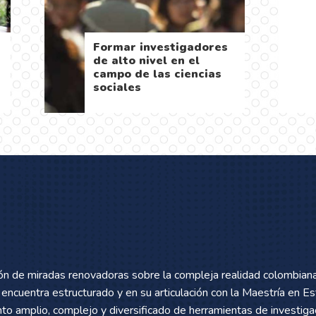
El énfasis del programa
Se integran c
es la investigación
diversos alre
interdisciplinaria
problemas co
ón de miradas renovadoras sobre la compleja realidad colombian
 encuentra estructurado y en su articulación con la Maestría en E
nto amplio, complejo y diversificado de herramientas de investigac