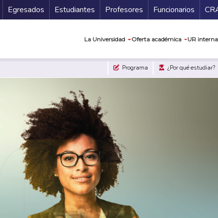
Secundario
Gu
Egresados
Estudiantes
Profesores
Funcionarios
CR
Navegación prin
La Universidad
Oferta académica
UR interna
Programa
¿Por qué estudiar?