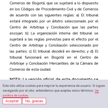
Comercio de Bogotá, que se sujetará a lo dispuesto
en los Códigos de Procedimiento Civil y de Comercio
de acuerdo con las siguientes reglas: a) El tribunal
estará integrado por un árbitro seleccionado por el
Centro de Arbitraje y Conciliación que las partes
escojan; b) La organización interna del tribunal se
sujetará a las reglas previstas para el efecto por el
Centro de Arbitraje y Conciliación seleccionado por
las partes: c) El tribunal decidirá en derecho, y d) El
tribunal funcionará en Bogotá en el Centro de
Arbitraje y Conciliación Mercantiles de la Cámara de
Comercio de esta ciudad.
NOTA: La versión oficial de este documento se
mantendrá exclusivamente en formato web en
Este sitio utiliza cookies para mejorar tu experiencia de usuario. Si sigues
navegando por el sitio, entendemos que aceptas estos términos.
línea. Todas las copias impresas del mismo
Ver
política de cookies
serán marcadas con la fecha de impresión. Le
Aceptar
No, gracias
agradecemos revisar las actualizaciones en