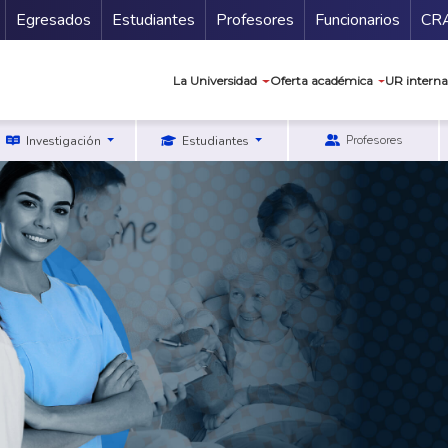
Secundario
Gu
Egresados
Estudiantes
Profesores
Funcionarios
CR
Navegación prin
La Universidad
Oferta académica
UR interna
Profesores
Investigación
Estudiantes