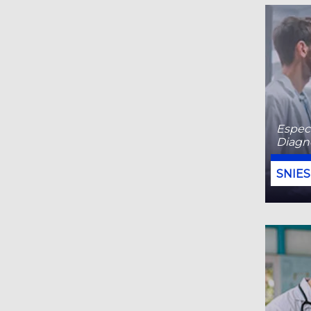
Especi
Diagn