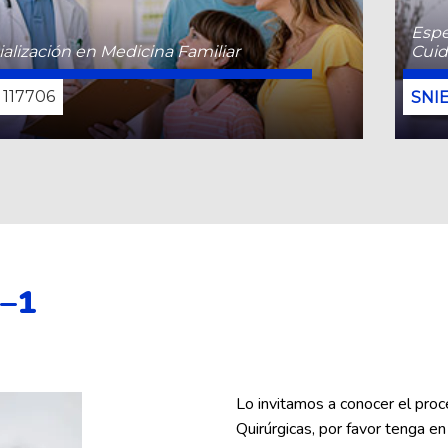
Espe
alización en Medicina Familiar
Cuid
117706
CONOCE MÁS
 –1
Lo invitamos a conocer el pro
Quirúrgicas, por favor tenga 