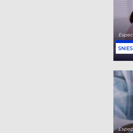
Especi
Especi