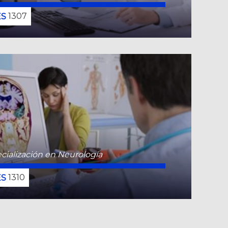
1307
CONOCE MÁS
cialización en Neurología
cialización en Radiología e Imágenes
nósticas
1310
111640
CONOCE MÁS
Bogotá