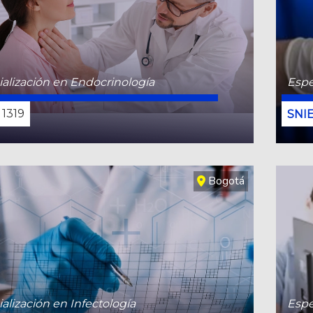
alización en Endocrinología
Espe
1319
CONOCE MÁS
Bogotá
alización en Infectología
Espe