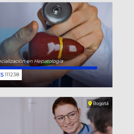
cialización en Hepatología
111238
CONOCE MÁS
Bogotá