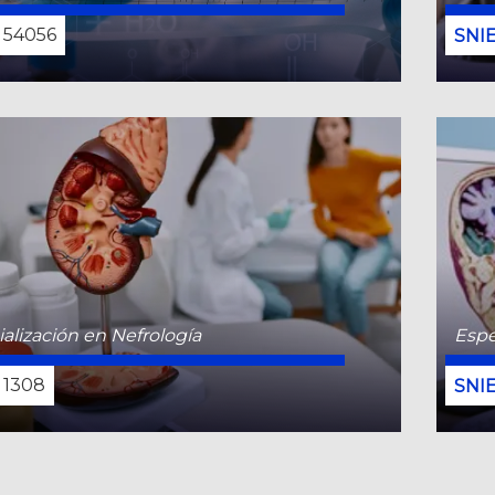
54056
CONOCE MÁS
alización en Nefrología
Espe
alización en Radiología e Imágenes
Espe
ósticas
Diag
1308
111640
CONOCE MÁS