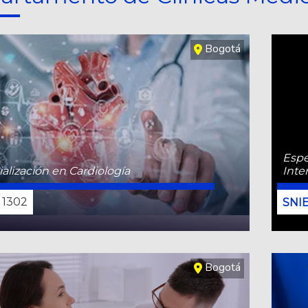
Bogotá
Espe
alización en Cardiología
Inte
1302
CONOCE MÁS
Bogotá