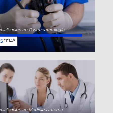
cialización en Gastroenterología
111148
CONOCE MÁS
cializacíon en Medicina Interna