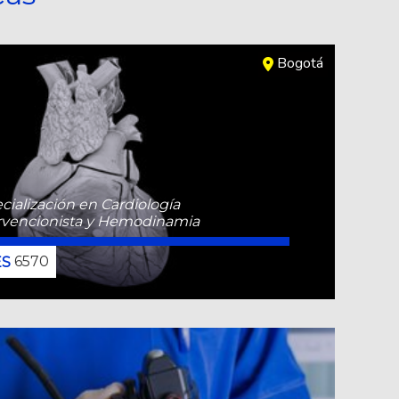
Bogotá
cialización en Cardiología
rvencionista y Hemodinamia
6570
CONOCE MÁS