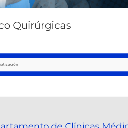
co Quirúrgicas
ialización
artamento de Clínicas Médi