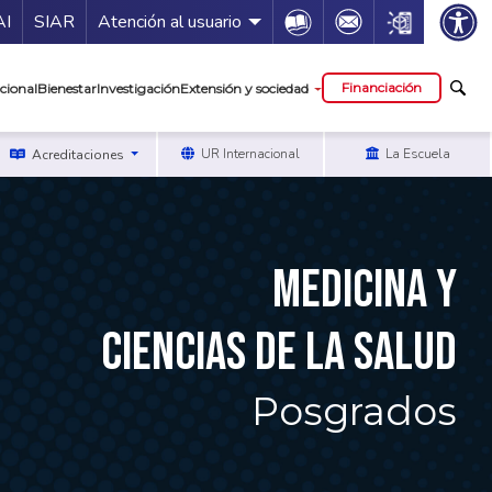
ía de servicios
Icon
Icon
Icon
AI
SIAR
Atención al usuario
cipal
Financiación
cional
Bienestar
Investigación
Extensión y sociedad
UR Internacional
La Escuela
Acreditaciones
MEDICINA Y
CIENCIAS DE LA SALUD
Posgrados