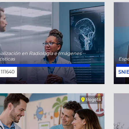
alización en Radiología e Imágenes
ósticas
Espe
111640
CONOCE MÁS
Bogotá