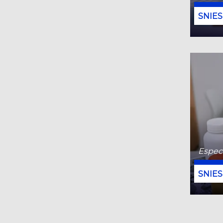
Especi
Especi
Diagn