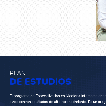
Docentes caracterizados
S
por su alta calidad
i
humana y científica,
r
líderes en la
especialidad
…
PLAN
DE ESTUDIOS
El programa de Especialización en Medicina Interna se desarr
otros convenios aliados de alto reconocimiento. Es un pro