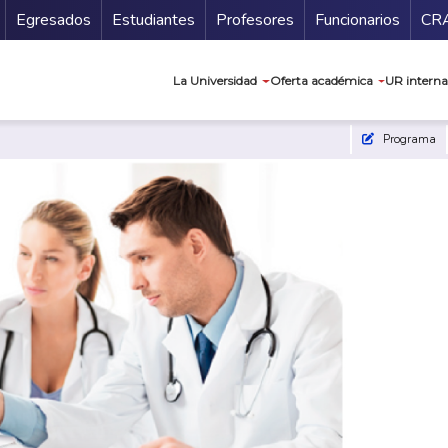
Secundario
Gu
Egresados
Estudiantes
Profesores
Funcionarios
CR
Navegación prin
La Universidad
Oferta académica
UR interna
Programa