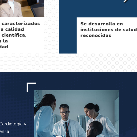
de contacto
Ofrece espacios para la
a variedad
formación
iferentes
complementaria
mplejidad
Cardiología y
en la