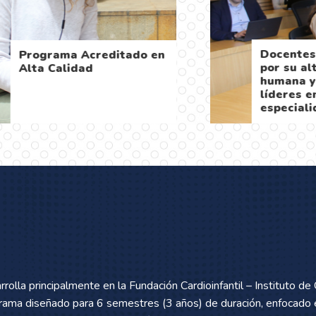
e desarrolla en
Oportunidad 
nstituciones de salud
con una ampli
econocidas
de casos de d
niveles de co
olla principalmente en la Fundación Cardioinfantil – Instituto de 
grama diseñado para 6 semestres (3 años) de duración, enfocado 