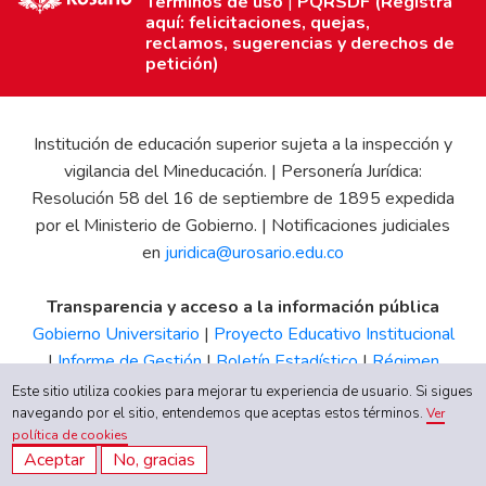
Términos de uso
|
PQRSDF (Registra
aquí: felicitaciones, quejas,
reclamos, sugerencias y derechos de
petición)
Institución de educación superior sujeta a la inspección y
vigilancia del Mineducación. | Personería Jurídica:
Resolución 58 del 16 de septiembre de 1895 expedida
por el Ministerio de Gobierno. | Notificaciones judiciales
en
juridica@urosario.edu.co
Transparencia y acceso a la información pública
Gobierno Universitario
|
Proyecto Educativo Institucional
|
Informe de Gestión
|
Boletín Estadístico
|
Régimen
Tributario
|
Estados Financieros
|
Código de Ética
|
Canal
Este sitio utiliza cookies para mejorar tu experiencia de usuario. Si sigues
de Integridad UR
navegando por el sitio, entendemos que aceptas estos términos.
Ver
política de cookies
Aceptar
No, gracias