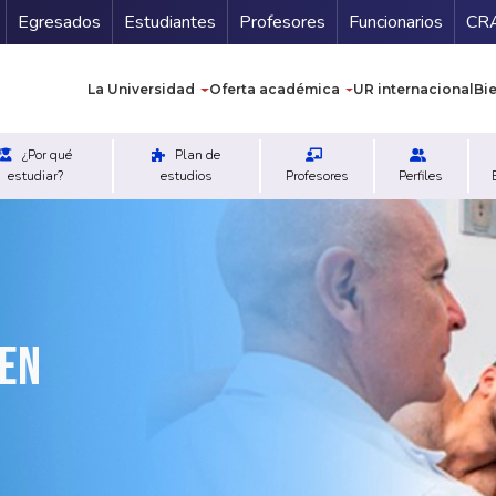
Secundario
Gu
Egresados
Estudiantes
Profesores
Funcionarios
CR
Navegación principal
La Universidad
Oferta académica
UR internacional
Bi
¿Por qué
Plan de
estudiar?
estudios
Profesores
Perfiles
 EN