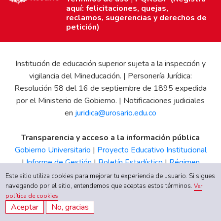
aquí: felicitaciones, quejas,
reclamos, sugerencias y derechos de
petición)
Institución de educación superior sujeta a la inspección y
vigilancia del Mineducación. | Personería Jurídica:
Resolución 58 del 16 de septiembre de 1895 expedida
por el Ministerio de Gobierno. | Notificaciones judiciales
en
juridica@urosario.edu.co
Transparencia y acceso a la información pública
Gobierno Universitario
|
Proyecto Educativo Institucional
|
Informe de Gestión
|
Boletín Estadístico
|
Régimen
Tributario
|
Estados Financieros
|
Código de Ética
|
Canal
Este sitio utiliza cookies para mejorar tu experiencia de usuario. Si sigues
navegando por el sitio, entendemos que aceptas estos términos.
de Integridad UR
Ver
política de cookies
Aceptar
No, gracias