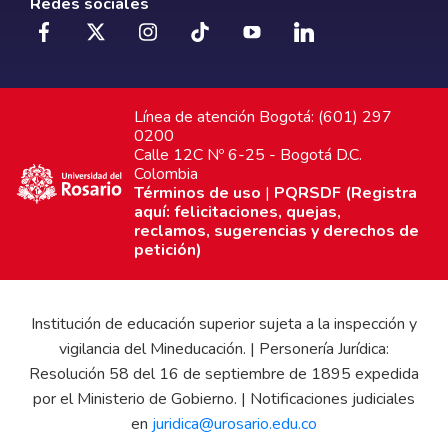
Redes sociales
Línea de atención Bogotá: (601) 297
0200
Calle 12C Nº 6-25 - Bogotá D.C.
Colombia
Términos de uso
|
PQRSDF (Registra
aquí: felicitaciones, quejas,
reclamos, sugerencias y derechos de
petición)
Institución de educación superior sujeta a la inspección y
vigilancia del Mineducación. | Personería Jurídica:
Resolución 58 del 16 de septiembre de 1895 expedida
por el Ministerio de Gobierno. | Notificaciones judiciales
en
juridica@urosario.edu.co