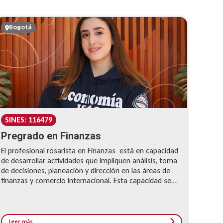
Bogotá
SINES: 116479
Pregrado en Finanzas
El profesional rosarista en Finanzas está en capacidad
de desarrollar actividades que impliquen análisis, toma
de decisiones, planeación y dirección en las áreas de
finanzas y comercio internacional. Esta capacidad se
fundamenta en su notable formación en las áreas
económica y cuantitativa, que permiten al egresado no
sólo un desempeño profesional sobresaliente sino la
continuidad de sus estudios hacia niveles superiores de
Leer más