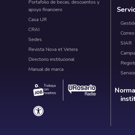
Portafolio de becas, descuentos y
Servi
apoyo financiero
Casa UR
Gestió
CRAI
Correo
Sedes
SIAR
Revista Nova et Vetera
Campus
Directorio institucional
Regist
Manual de marca
Servici
Trabaja
Norm
Normat
con
nosotros.
inst