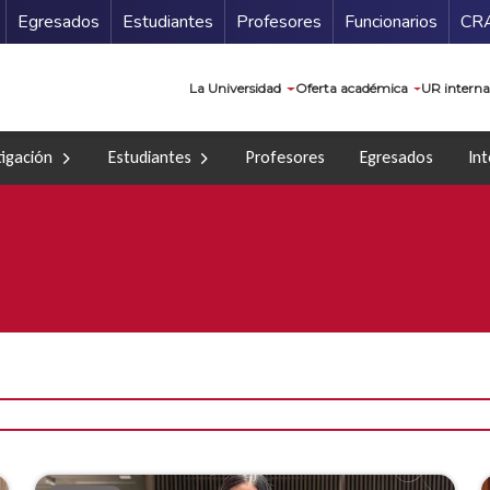
Secundario
Gu
Egresados
Estudiantes
Profesores
Funcionarios
CR
Navegación prin
La Universidad
Oferta académica
UR interna
tigación
Estudiantes
Profesores
Egresados
Int