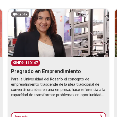
Bogotá
SINES: 110147
Pregrado en Emprendimiento
Para la Universidad del Rosario el concepto de
emprendimiento trasciende de la idea tradicional de
convertir una idea en una empresa, hace referencia a la
capacidad de transformar problemas en oportunidades
y actuar sobre ellos a través del desarrollo de
proyectos innovadores que estén al servicio de una
organización o la sociedad misma.
Leer más