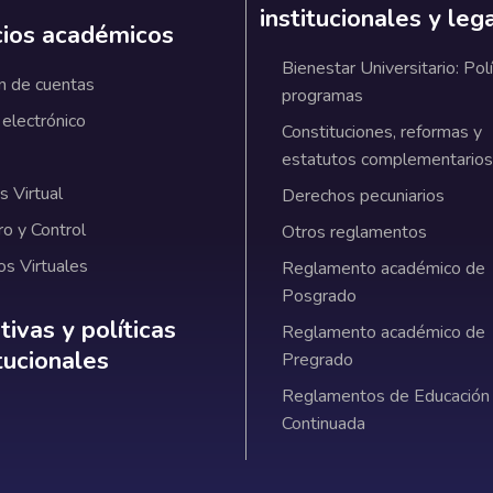
institucionales y leg
cios académicos
Bienestar Universitario: Polí
n de cuentas
programas
 electrónico
Constituciones, reformas y
estatutos complementarios
 Virtual
Derechos pecuniarios
ro y Control
Otros reglamentos
os Virtuales
Reglamento académico de
Posgrado
ativas y políticas institucionales
ivas y políticas
Reglamento académico de
itucionales
Pregrado
Reglamentos de Educación
Continuada