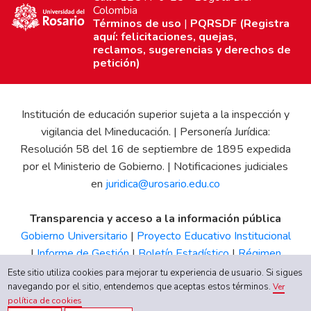
Colombia
Términos de uso
|
PQRSDF (Registra
aquí: felicitaciones, quejas,
reclamos, sugerencias y derechos de
petición)
Institución de educación superior sujeta a la inspección y
vigilancia del Mineducación. | Personería Jurídica:
Resolución 58 del 16 de septiembre de 1895 expedida
por el Ministerio de Gobierno. | Notificaciones judiciales
en
juridica@urosario.edu.co
Transparencia y acceso a la información pública
Gobierno Universitario
|
Proyecto Educativo Institucional
|
Informe de Gestión
|
Boletín Estadístico
|
Régimen
Tributario
|
Estados Financieros
|
Código de Ética
|
Canal
Este sitio utiliza cookies para mejorar tu experiencia de usuario. Si sigues
de Integridad UR
navegando por el sitio, entendemos que aceptas estos términos.
Ver
política de cookies