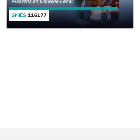
Maestría en Derecho Penal
116177
CONOCE MÁS