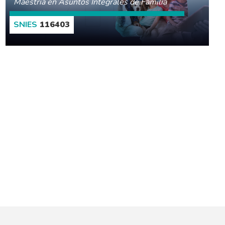
Maestría en Asuntos Integrales de Familia
116403
CONOCE MÁS