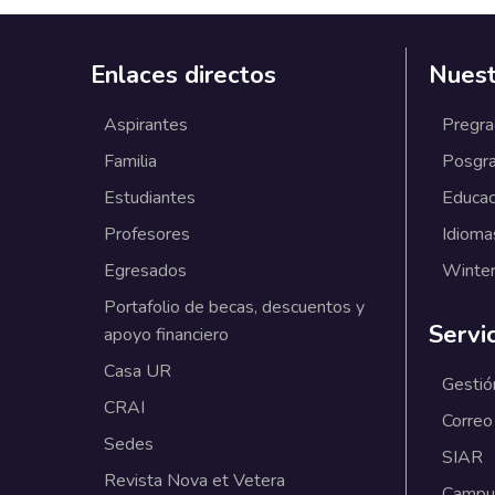
Enlaces directos
Nuest
Aspirantes
Pregr
Familia
Posgr
Estudiantes
Educac
Profesores
Idioma
Egresados
Winter
Portafolio de becas, descuentos y
Servi
apoyo financiero
Casa UR
Gestió
CRAI
Correo
Sedes
SIAR
Revista Nova et Vetera
Campus