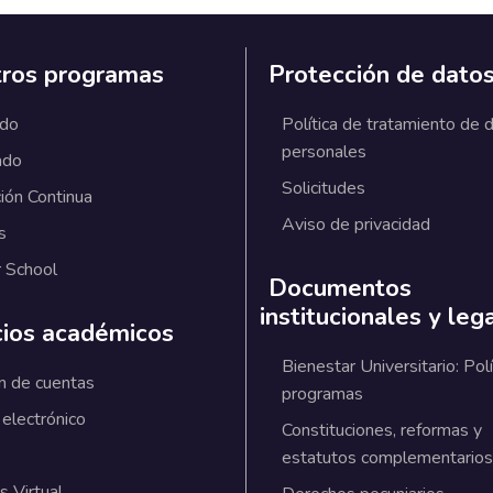
ros programas
Protección de dato
ado
Política de tratamiento de 
personales
ado
Solicitudes
ión Continua
Aviso de privacidad
s
 School
Documentos
institucionales y leg
cios académicos
Bienestar Universitario: Polí
n de cuentas
programas
 electrónico
Constituciones, reformas y
estatutos complementarios
 Virtual