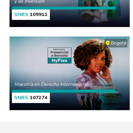
y de Inversión
109911
CONOCE MÁS
Bogotá
Maestría en Derecho Internacional
107274
CONOCE MÁS