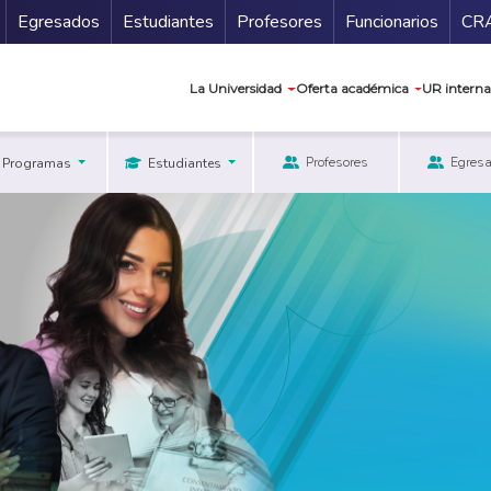
Secundario
Gu
Egresados
Estudiantes
Profesores
Funcionarios
CR
Navegación prin
La Universidad
Oferta académica
UR interna
Profesores
Egres
Programas
Estudiantes