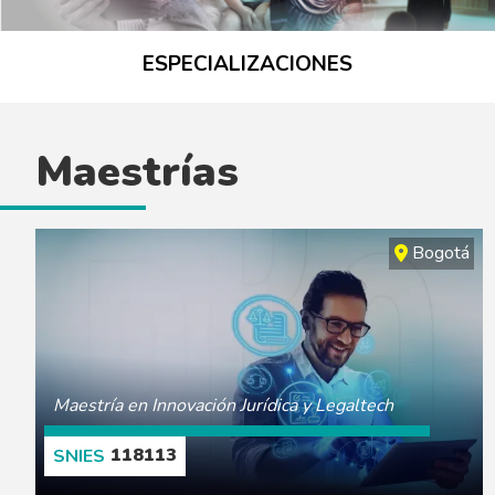
ESPECIALIZACIONES
Maestrías
Bogotá
Maestría en Innovación Jurídica y Legaltech
118113