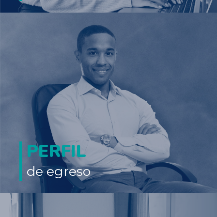
El egresado de la Maestría es un profesional con amplios
conocimientos, habilidades y competencias en el campo del
Derecho y la Gestión Urbanística. Formación que lo habilita a
proponer iniciativas, con solidez jurídica y técnica, que aprovechan
las oportunidades y enfrentan los desafíos de las ciudades y
territorios del siglo XXI. Se desempeña en ámbitos públicos,
privados y civiles con un saber hacer jurídico y de gestión urbanística
que le permite impulsar proyectos de investigación aplicada,
consultorías, asesorías, procesos de formación y de ordenamiento y
prospectiva territorial.
PERFIL
de egreso