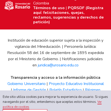
Colombia
Términos de uso
|
PQRSDF (Registra
aquí: felicitaciones, quejas,
reclamos, sugerencias y derechos de
petición)
Institución de educación superior sujeta a la inspección y
vigilancia del Mineducación. | Personería Jurídica:
Resolución 58 del 16 de septiembre de 1895 expedida
por el Ministerio de Gobierno. | Notificaciones judiciales
en
juridica@urosario.edu.co
Transparencia y acceso a la información pública
Gobierno Universitario
|
Proyecto Educativo Institucional
|
Informe de Gestión
|
Boletín Estadístico
|
Régimen
Tributario
|
Estados Financieros
|
Código de Ética
|
Canal
Este sitio utiliza cookies para mejorar tu experiencia de usuario. Si sigues
de Integridad UR
navegando por el sitio, entendemos que aceptas estos términos.
Ver
política de cookies