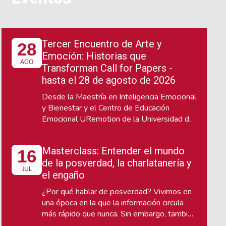
Tercer Encuentro de Arte y
28
Emoción: Historias que
AGO
Transforman Call for Papers -
hasta el 28 de agosto de 2026
Desde la Maestría en Inteligencia Emocional
y Bienestar y el Centro de Educación
Emocional URemotion de la Universidad del
Rosario, te invitamos a participar en el
Tercer Encuentro de Arte y Emoción, que se
Masterclass: Entender el mundo
16
llevará a cabo los días 22 y 23 de octubre,
de la posverdad, la charlatanería y
un espacio interdisciplinario de reflexión y
JUL
diálogo sobre el poder de las narrativas
el engaño
para conectar con las emociones.
¿Por qué hablar de posverdad? Vivimos en
una época en la que la información circula
más rápido que nunca. Sin embargo, también
convivimos con noticias falsas, discursos