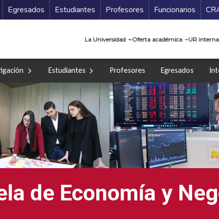
Secundario
Gu
Egresados
Estudiantes
Profesores
Funcionarios
CR
Navegación prin
La Universidad
Oferta académica
UR interna
tigación
Estudiantes
Profesores
Egresados
Int
ela de Economía y Neg