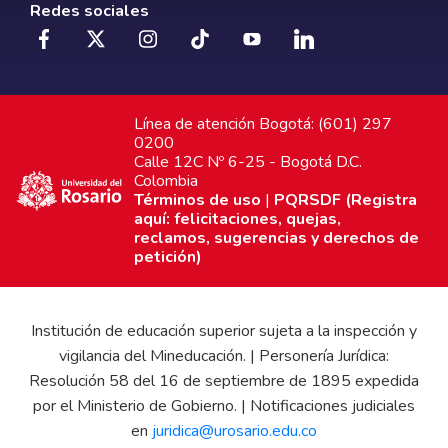
Redes sociales
Línea de atención Bogotá: (601) 297
0200
Calle 12C Nº 6-25 - Bogotá D.C.
Colombia
Términos de uso
|
PQRSDF (Registra
aquí: felicitaciones, quejas,
reclamos, sugerencias y derechos de
petición)
Institución de educación superior sujeta a la inspección y
vigilancia del Mineducación. | Personería Jurídica:
Resolución 58 del 16 de septiembre de 1895 expedida
por el Ministerio de Gobierno. | Notificaciones judiciales
en
juridica@urosario.edu.co