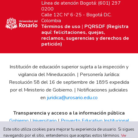
Línea de atención Bogotá: (601) 297
0200
Calle 12C Nº 6-25 - Bogotá D.C.
Colombia
Términos de uso
|
PQRSDF (Registra
aquí: felicitaciones, quejas,
reclamos, sugerencias y derechos de
petición)
Institución de educación superior sujeta a la inspección y
vigilancia del Mineducación. | Personería Jurídica:
Resolución 58 del 16 de septiembre de 1895 expedida
por el Ministerio de Gobierno. | Notificaciones judiciales
en
juridica@urosario.edu.co
Transparencia y acceso a la información pública
Gobierno Universitario
|
Proyecto Educativo Institucional
|
Informe de Gestión
|
Boletín Estadístico
|
Régimen
Este sitio utiliza cookies para mejorar tu experiencia de usuario. Si sigues
navegando por el sitio, entendemos que aceptas estos términos.
Tributario
|
Estados Financieros
|
Código de Ética
|
Canal
Ver