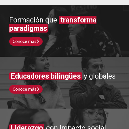
Formación que
transforma
paradigmas
Conoce más
Educadores bilingües
y globales
Conoce más
Liderazgo
con impacto social