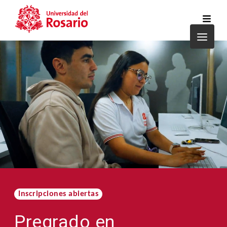
Pasar al contenido principal
Inscripciones abiertas
Pregrado en