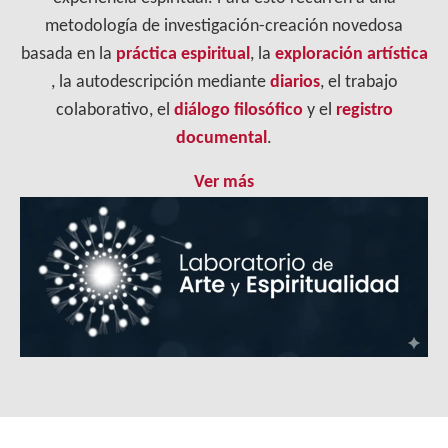
metodología de investigación-creación novedosa
basada en la
práctica espiritual
, la
exploración artística
, la autodescripción mediante
diarios
, el trabajo
colaborativo, el
diálogo filosófico
y el
registro
documental
.
Ver más