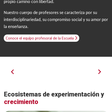
propio camino con libertad.
Nuestro cuerpo de profesores se caracteriza por su
interdisciplinariedad, su compromiso social y su amor por
la enseñanza.
Conoce el equipo profesoral de la Escuela
Certificaciones, acreditaciones,
resultados de ranking destacados
R
Ecosistemas de experimentación y
crecimiento