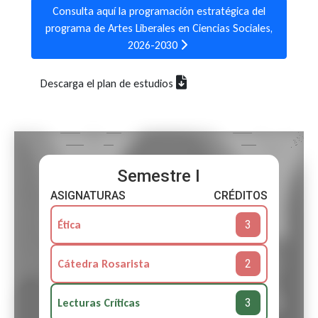
Consulta aquí la programación estratégica del
programa de Artes Liberales en Ciencias Sociales,
2026-2030
Descarga el plan de estudios
Semestre I
ASIGNATURAS
CRÉDITOS
3
Ética
2
Cátedra Rosarista
3
Lecturas Críticas