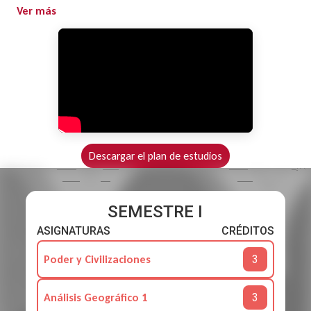
Ver más
Tu travesía académica inicia con bases sólidas en la
formación Rosarista, ética y humanista. Avanzarás por
núcleos en geografía, historia, economía y derecho,
explorando los sistemas políticos y de gobierno desde
una mirada global. Finalmente, elegirás tu ruta de
especialización entre seis énfasis, fortaleciendo tu
perfil como líder capaz de analizar, decidir y
Descargar el plan de estudios
transformar la realidad política del país.
SEMESTRE I
ASIGNATURAS
CRÉDITOS
3
Poder y Civilizaciones
3
Análisis Geográfico 1