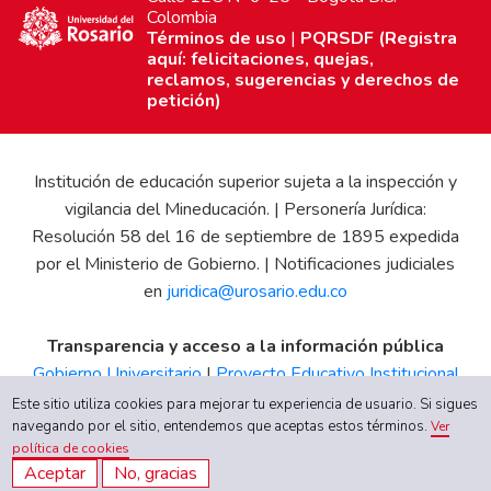
Colombia
Términos de uso
|
PQRSDF (Registra
aquí: felicitaciones, quejas,
reclamos, sugerencias y derechos de
petición)
Institución de educación superior sujeta a la inspección y
vigilancia del Mineducación. | Personería Jurídica:
Resolución 58 del 16 de septiembre de 1895 expedida
por el Ministerio de Gobierno. | Notificaciones judiciales
en
juridica@urosario.edu.co
Transparencia y acceso a la información pública
Gobierno Universitario
|
Proyecto Educativo Institucional
|
Informe de Gestión
|
Boletín Estadístico
|
Régimen
Este sitio utiliza cookies para mejorar tu experiencia de usuario. Si sigues
navegando por el sitio, entendemos que aceptas estos términos.
Tributario
|
Estados Financieros
|
Código de Ética
|
Canal
Ver
política de cookies
de Integridad UR
Aceptar
No, gracias
Quiero inscribirme ahora