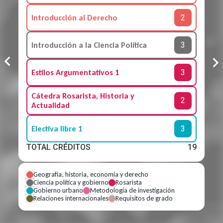
2
Introducción al Derecho
3
Introducción a la Ciencia Política
3
Estilos Argumentativos 1
Cátedra Rosarista, Historia y
2
Actualidad
3
Electiva libre 1
TOTAL CRÉDITOS
19
Geografía, historia, economía y derecho
Ciencia política y gobierno
Rosarista
Gobierno urbano
Metodología de investigación
Relaciones internacionales
Requisitos de grado