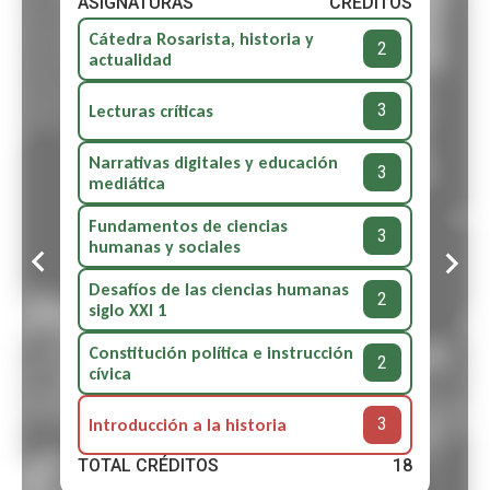
ASIGNATURAS
CRÉDITOS
Cátedra Rosarista, historia y
2
actualidad
3
Lecturas críticas
Narrativas digitales y educación
3
mediática
Fundamentos de ciencias
3
humanas y sociales
Desafíos de las ciencias humanas
2
siglo XXI 1
Constitución política e instrucción
2
cívica
3
Introducción a la historia
TOTAL CRÉDITOS
18