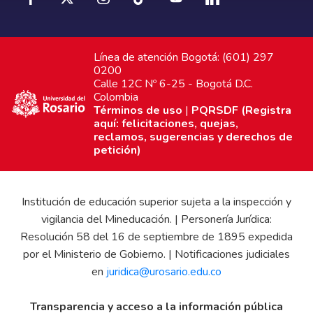
Línea de atención Bogotá: (601) 297
0200
Calle 12C Nº 6-25 - Bogotá D.C.
Colombia
Términos de uso
|
PQRSDF (Registra
aquí: felicitaciones, quejas,
reclamos, sugerencias y derechos de
petición)
Institución de educación superior sujeta a la inspección y
vigilancia del Mineducación. | Personería Jurídica:
Resolución 58 del 16 de septiembre de 1895 expedida
por el Ministerio de Gobierno. | Notificaciones judiciales
en
juridica@urosario.edu.co
Transparencia y acceso a la información pública