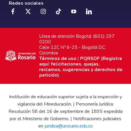
Redes sociales
Línea de atención Bogotá: (601) 297
0200
Calle 12C Nº 6-25 - Bogotá D.C.
Colombia
Términos de uso
|
PQRSDF (Registra
aquí: felicitaciones, quejas,
reclamos, sugerencias y derechos de
petición)
Institución de educación superior sujeta a la inspección y
vigilancia del Mineducación. | Personería Jurídica:
Resolución 58 del 16 de septiembre de 1895 expedida
por el Ministerio de Gobierno. | Notificaciones judiciales
en
juridica@urosario.edu.co