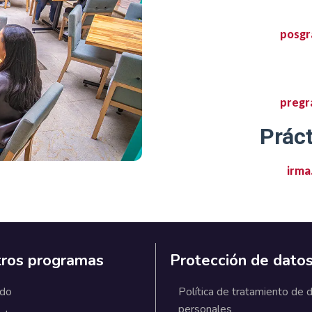
posgr
pregr
Práct
irma
ros programas
Protección de dato
ado
Política de tratamiento de 
personales