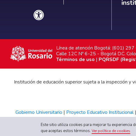
inst
Línea de atención Bogotá: (601) 29
Calle 12C Nº 6-25 - Bogotá D.C. Col
Términos de uso
|
PQRSDF (Registr
Institución de educación superior sujeta a la inspección y
Gobierno Universitario
|
Proyecto Educativo Institucional
Este sitio utiliza cookies para mejorar tu experiencia
que aceptas estos términos.
Ver política de cookies