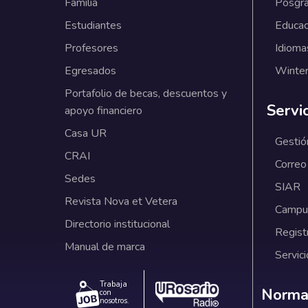
Familia
Posgr
Estudiantes
Educac
Profesores
Idioma
Egresados
Winter
Portafolio de becas, descuentos y
Servi
apoyo financiero
Casa UR
Gestió
CRAI
Correo
Sedes
SIAR
Revista Nova et Vetera
Campus
Directorio institucional
Regist
Manual de marca
Servici
Trabaja
Norm
Normat
con
nosotros.