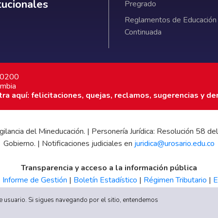
itucionales
Pregrado
Reglamentos de Educación
Continuada
7 0200
ombia
a aquí: felicitaciones, quejas, reclamos, sugerencias y de
 vigilancia del Mineducación. | Personería Jurídica: Resolución 58
Gobierno. | Notificaciones judiciales en
juridica@urosario.edu.co
Transparencia y acceso a la información pública
|
Informe de Gestión
|
Boletín Estadístico
|
Régimen Tributario
|
E
UR
 de usuario. Si sigues navegando por el sitio, entendemos