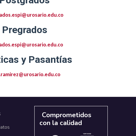
Postgrados
ados.espi@urosario.edu.co
Pregrados
ados.espi@urosario.edu.co
icas y Pasantías
.ramirez@urosario.edu.co
s
Comprometidos
con la calidad
datos