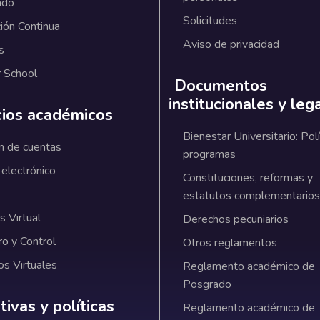
ado
Solicitudes
ión Continua
Aviso de privacidad
s
 School
Documentos
institucionales y leg
cios académicos
Bienestar Universitario: Polí
n de cuentas
programas
 electrónico
Constituciones, reformas y
estatutos complementarios
 Virtual
Derechos pecuniarios
ro y Control
Otros reglamentos
os Virtuales
Reglamento académico de
Posgrado
ativas y políticas institucionales
ivas y políticas
Reglamento académico de