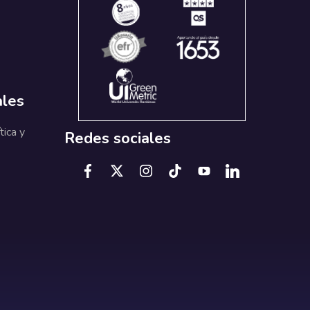
ales
tica y
Redes sociales