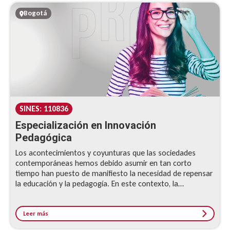
Bogotá
SINES: 110836
Especialización en Innovación
Pedagógica
Los acontecimientos y coyunturas que las sociedades
contemporáneas hemos debido asumir en tan corto
tiempo han puesto de manifiesto la necesidad de repensar
la educación y la pedagogía. En este contexto, la
innovación pedagógica constituye una estrategia
pertinente, relevante y expedita para construir y validar
propuestas pedagógicas que identifiquen las necesidades
Leer más
de aprendizaje en los distintos contextos, procesos y