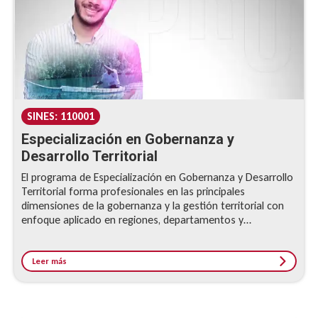
SINES: 110001
Especialización en Gobernanza y
Desarrollo Territorial
El programa de Especialización en Gobernanza y Desarrollo
Territorial forma profesionales en las principales
dimensiones de la gobernanza y la gestión territorial con
enfoque aplicado en regiones, departamentos y
municipios. Los egresados del programa contarán con
capacidades de acción, gestión y administración de los
territorios en sus dimensiones gubernamentales, políticas,
Leer más
sociales y ambientales.