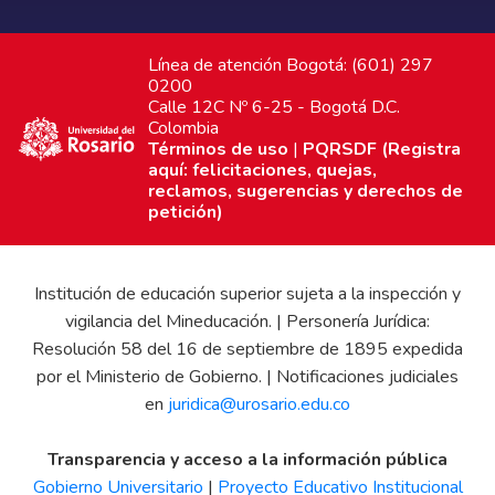
Línea de atención Bogotá: (601) 297
0200
Calle 12C Nº 6-25 - Bogotá D.C.
Colombia
Términos de uso
|
PQRSDF (Registra
aquí: felicitaciones, quejas,
reclamos, sugerencias y derechos de
petición)
Institución de educación superior sujeta a la inspección y
vigilancia del Mineducación. | Personería Jurídica:
Resolución 58 del 16 de septiembre de 1895 expedida
por el Ministerio de Gobierno. | Notificaciones judiciales
en
juridica@urosario.edu.co
Transparencia y acceso a la información pública
Gobierno Universitario
|
Proyecto Educativo Institucional