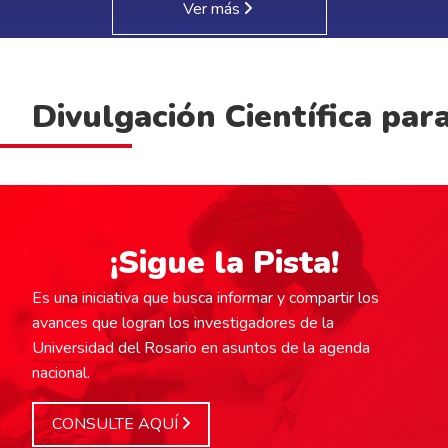
Ver más
Divulgación Científica par
¡Sigue la Pista!
Es una iniciativa que busca informar y compartir los
avances que logran los investigadores de la
Universidad del Rosario en asuntos de la agenda
nacional.
CONSULTE AQUÍ