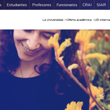
ndario
Guía de
s
Estudiantes
Profesores
Funcionarios
CRAI
SIAR
Navegación prin
La Universidad
Oferta académica
UR interna