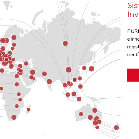
Sis
Inv
PURE-
e inn
regis
cient