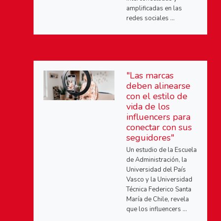
amplificadas en las
redes sociales ...
"Las marcas
deben alinearse
con el estilo de
vida de los
influencers para
conectar con sus
seguidores"
Un estudio de la Escuela
de Administración, la
Universidad del País
Vasco y la Universidad
Técnica Federico Santa
María de Chile, revela
que los influencers ...