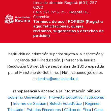
Línea de atención Bogotá: (601) 297
0200
Calle 12C Nº 6-25 - Bogotá D.C.
Colombia
Términos de uso
|
PQRSDF (Registra
aquí: felicitaciones, quejas,
reclamos, sugerencias y derechos de
petición)
Institución de educación superior sujeta a la inspección y
vigilancia del Mineducación. | Personería Jurídica:
Resolución 58 del 16 de septiembre de 1895 expedida
por el Ministerio de Gobierno. | Notificaciones judiciales
en
juridica@urosario.edu.co
Transparencia y acceso a la información pública
Gobierno Universitario
|
Proyecto Educativo Institucional
|
Informe de Gestión
|
Boletín Estadístico
|
Régimen
Tributario
|
Estados Financieros
|
Código de Ética
|
Canal