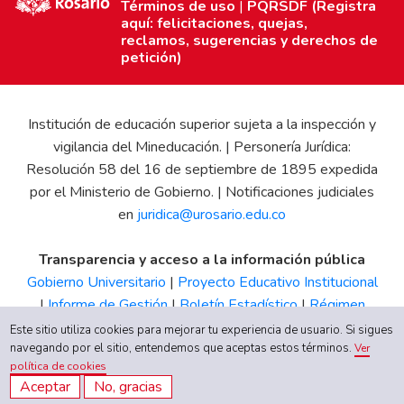
Términos de uso
|
PQRSDF (Registra
aquí: felicitaciones, quejas,
reclamos, sugerencias y derechos de
petición)
Institución de educación superior sujeta a la inspección y
vigilancia del Mineducación. | Personería Jurídica:
Resolución 58 del 16 de septiembre de 1895 expedida
por el Ministerio de Gobierno. | Notificaciones judiciales
en
juridica@urosario.edu.co
Transparencia y acceso a la información pública
Gobierno Universitario
|
Proyecto Educativo Institucional
|
Informe de Gestión
|
Boletín Estadístico
|
Régimen
Tributario
|
Estados Financieros
|
Código de Ética
|
Canal
Este sitio utiliza cookies para mejorar tu experiencia de usuario. Si sigues
de Integridad UR
navegando por el sitio, entendemos que aceptas estos términos.
Ver
política de cookies
Aceptar
No, gracias