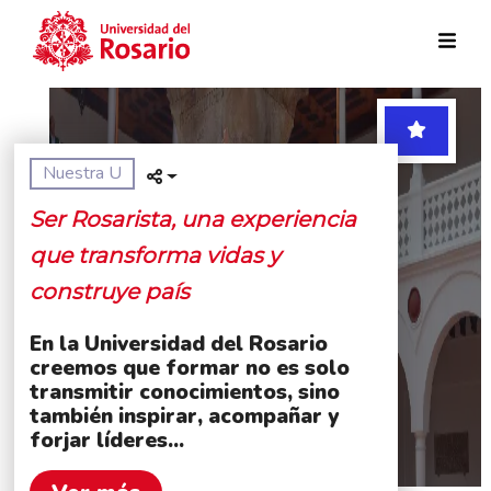
Pasar al contenido principal
Nuestra U
Ser Rosarista, una experiencia
que transforma vidas y
construye país
En la Universidad del Rosario
creemos que formar no es solo
transmitir conocimientos, sino
también inspirar, acompañar y
forjar líderes...