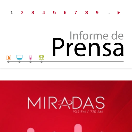
Página actual
Page
Page
Page
Page
Page
Page
Page
Page
1
2
3
4
5
6
7
8
9
…