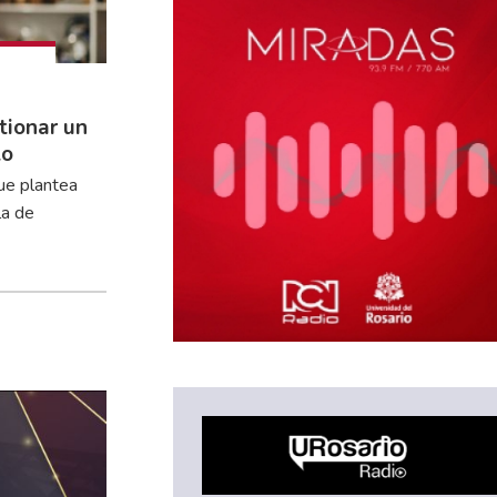
tionar un
to
ue plantea
la de