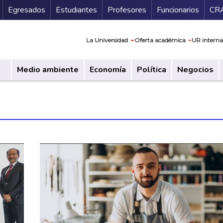
Secundario
Gu
Egresados
Estudiantes
Profesores
Funcionarios
CR
Navegación prin
La Universidad
Oferta académica
UR interna
Medio ambiente
Economía
Política
Negocios