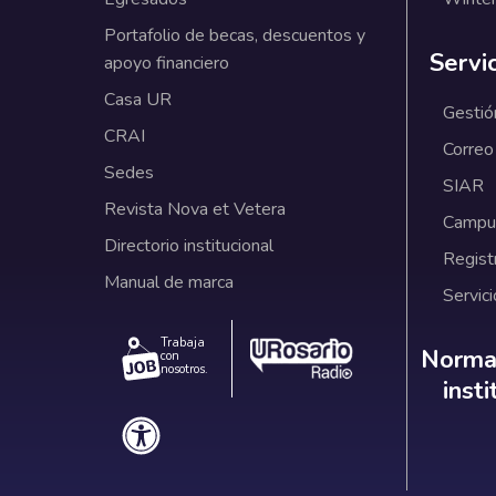
Portafolio de becas, descuentos y
Servi
apoyo financiero
Casa UR
Gestió
CRAI
Correo
Sedes
SIAR
Revista Nova et Vetera
Campus
Directorio institucional
Regist
Manual de marca
Servici
Trabaja
Norm
Normat
con
nosotros.
inst