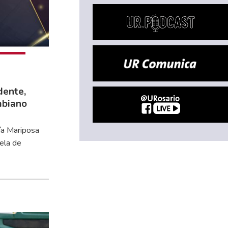
dente,
mbiano
ía Mariposa
ela de