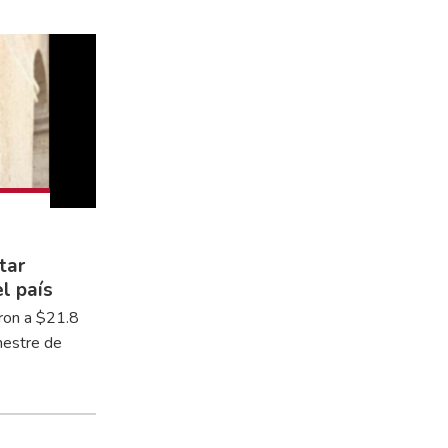
tar
l país
ron a $21.8
emestre de