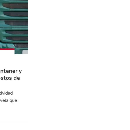
ontener y
ostos de
tividad
evela que