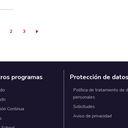
ágina actual
Page
Page
2
3
ros programas
Protección de dato
ado
Política de tratamiento de 
personales
ado
Solicitudes
ión Continua
Aviso de privacidad
s
 School