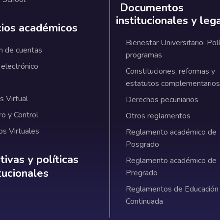
Documentos
institucionales y leg
cios académicos
Bienestar Universitario: Polí
n de cuentas
programas
 electrónico
Constituciones, reformas y
estatutos complementarios
 Virtual
Derechos pecuniarios
ro y Control
Otros reglamentos
os Virtuales
Reglamento académico de
Posgrado
ativas y políticas institucionales
ivas y políticas
Reglamento académico de
itucionales
Pregrado
Reglamentos de Educación
Continuada