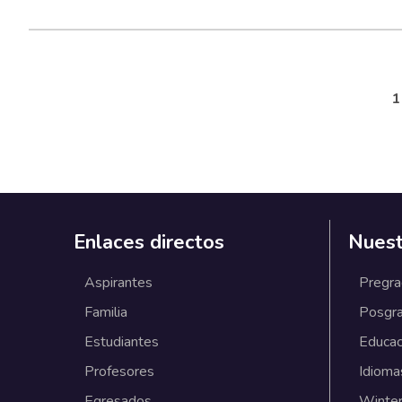
P
1
Enlaces directos
Nuest
Aspirantes
Pregr
Familia
Posgr
Estudiantes
Educac
Profesores
Idioma
Egresados
Winter