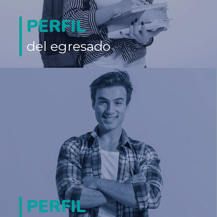
PERFIL
del egresado
Funcionarios del Ministerio Público y de la rama judicial
Miembros de organizaciones sociales y Organizaciones No
Gubernamentales nacionales e internacionales y universidades.
Asesor de empresas de diversos sectores económicos, de
producción y consultoras, y oficinas de abogados.
PERFIL