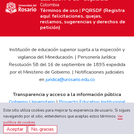
Colombia
Términos de uso
|
PQRSDF (Registra
aquí: felicitaciones, quejas,
reclamos, sugerencias y derechos de
petición)
Institución de educación superior sujeta a la inspección y
vigilancia del Mineducación. | Personería Jurídica:
Resolución 58 del 16 de septiembre de 1895 expedida
por el Ministerio de Gobierno. | Notificaciones judiciales
en
juridica@urosario.edu.co
Transparencia y acceso a la información pública
Gobierno Universitario
|
Proyecto Educativo Institucional
|
Informe de Gestión
|
Boletín Estadístico
|
Régimen
Este sitio utiliza cookies para mejorar tu experiencia de usuario. Si sigues
navegando por el sitio, entendemos que aceptas estos términos.
Tributario
|
Estados Financieros
|
Código de Ética
|
Canal
Ver
política de cookies
de Integridad UR
Aceptar
No, gracias
Quiero inscribirme ahora