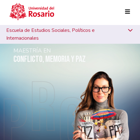
Pasar al contenido principal
Escuela de Estudios Sociales, Políticos e
Internacionales
MAESTRÍA EN
CONFLICTO, MEMORIA Y PAZ