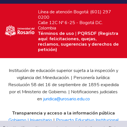
Línea de atención Bogotá: (601) 297
0200
Calle 12C Nº 6-25 - Bogotá D.C.
Colombia
Términos de uso
|
PQRSDF (Registra
aquí: felicitaciones, quejas,
reclamos, sugerencias y derechos de
petición)
Institución de educación superior sujeta a la inspección y
vigilancia del Mineducación. | Personería Jurídica:
Resolución 58 del 16 de septiembre de 1895 expedida
por el Ministerio de Gobierno. | Notificaciones judiciales
en
juridica@urosario.edu.co
Transparencia y acceso a la información pública
Gobierno Universitario
|
Proyecto Educativo Institucional