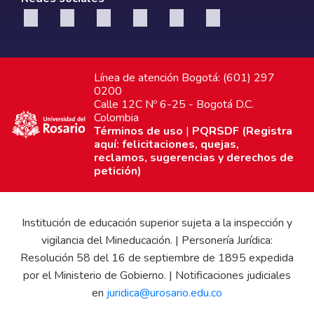
Línea de atención Bogotá: (601) 297
0200
Calle 12C Nº 6-25 - Bogotá D.C.
Colombia
Términos de uso
|
PQRSDF (Registra
aquí: felicitaciones, quejas,
reclamos, sugerencias y derechos de
petición)
Institución de educación superior sujeta a la inspección y
vigilancia del Mineducación. | Personería Jurídica:
Resolución 58 del 16 de septiembre de 1895 expedida
por el Ministerio de Gobierno. | Notificaciones judiciales
en
juridica@urosario.edu.co