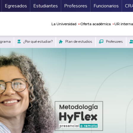
Secundario
Gu
Egresados
Estudiantes
Profesores
Funcionarios
CR
Navegación prin
La Universidad
Oferta académica
UR interna
ograma
¿Por qué estudiar?
Plan de estudios
Profesores