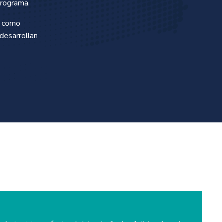
programa.
, como
 desarrollan