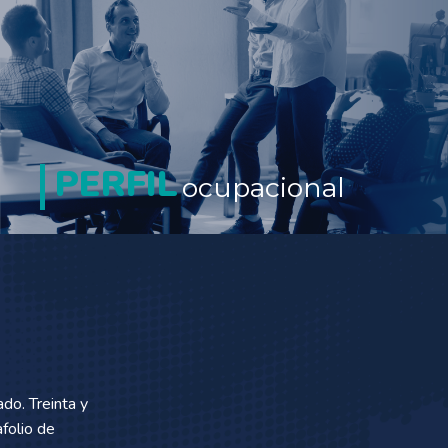
PERFIL
ocupacional
do. Treinta y
afolio de