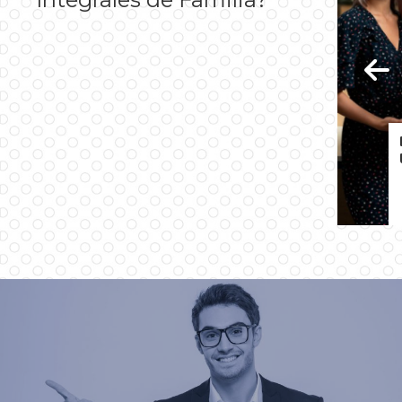
Ética transversal
…