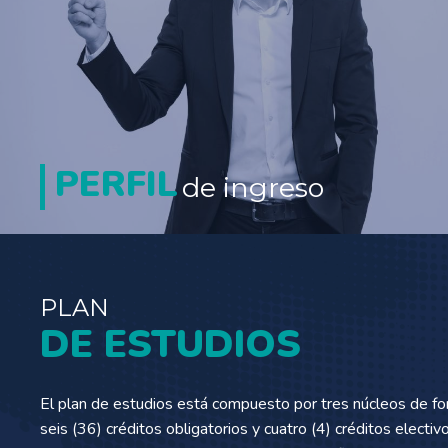
• Ingreso directo a la Maestría:
PERFIL
de ingreso
• Ingreso a través de la co-terminal:
• Ingreso egresado de la Especialización de Derecho de
Familia:
PLAN
DE ESTUDIOS
El plan de estudios está compuesto por tres núcleos de fo
seis (36) créditos obligatorios y cuatro (4) créditos electi