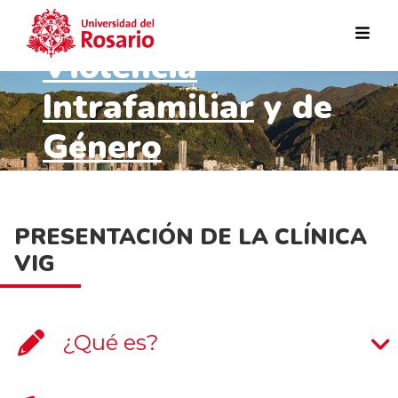
contra la
Violencia
Pasar al contenido principal
Intrafamiliar
y de
Género
PRESENTACIÓN DE LA CLÍNICA
VIG
¿Qué es?