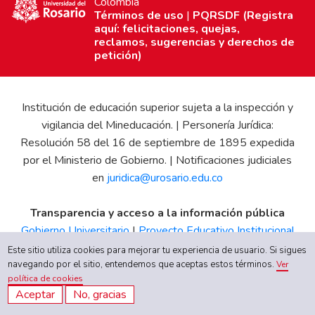
Colombia
Términos de uso
|
PQRSDF (Registra
aquí: felicitaciones, quejas,
reclamos, sugerencias y derechos de
petición)
Institución de educación superior sujeta a la inspección y
vigilancia del Mineducación. | Personería Jurídica:
Resolución 58 del 16 de septiembre de 1895 expedida
por el Ministerio de Gobierno. | Notificaciones judiciales
en
juridica@urosario.edu.co
Transparencia y acceso a la información pública
Gobierno Universitario
|
Proyecto Educativo Institucional
|
Informe de Gestión
|
Boletín Estadístico
|
Régimen
Este sitio utiliza cookies para mejorar tu experiencia de usuario. Si sigues
navegando por el sitio, entendemos que aceptas estos términos.
Tributario
|
Estados Financieros
|
Código de Ética
|
Canal
Ver
política de cookies
de Integridad UR
Aceptar
No, gracias
Quiero inscribirme ahora