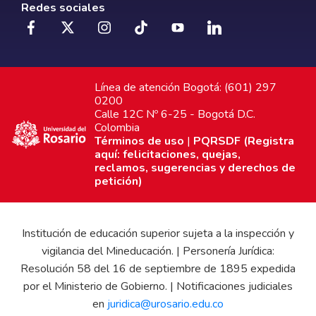
Redes sociales
Línea de atención Bogotá: (601) 297
0200
Calle 12C Nº 6-25 - Bogotá D.C.
Colombia
Términos de uso
|
PQRSDF (Registra
aquí: felicitaciones, quejas,
reclamos, sugerencias y derechos de
petición)
Institución de educación superior sujeta a la inspección y
vigilancia del Mineducación. | Personería Jurídica:
Resolución 58 del 16 de septiembre de 1895 expedida
por el Ministerio de Gobierno. | Notificaciones judiciales
en
juridica@urosario.edu.co