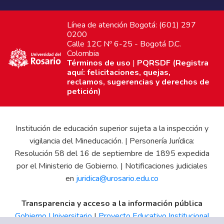
Línea de atención Bogotá: (601) 297
0200
Calle 12C Nº 6-25 - Bogotá D.C.
Colombia
Términos de uso
|
PQRSDF (Registra
aquí: felicitaciones, quejas,
reclamos, sugerencias y derechos de
petición)
Institución de educación superior sujeta a la inspección y
vigilancia del Mineducación. | Personería Jurídica:
Resolución 58 del 16 de septiembre de 1895 expedida
por el Ministerio de Gobierno. | Notificaciones judiciales
en
juridica@urosario.edu.co
Transparencia y acceso a la información pública
Gobierno Universitario
|
Proyecto Educativo Institucional