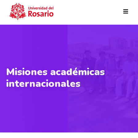
Pasar al contenido principal
Misiones académicas
internacionales