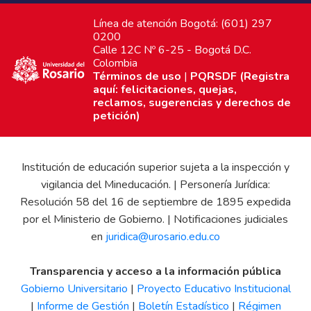
Línea de atención Bogotá: (601) 297
0200
Calle 12C Nº 6-25 - Bogotá D.C.
Colombia
Términos de uso
|
PQRSDF (Registra
aquí: felicitaciones, quejas,
reclamos, sugerencias y derechos de
petición)
Institución de educación superior sujeta a la inspección y
vigilancia del Mineducación. | Personería Jurídica:
Resolución 58 del 16 de septiembre de 1895 expedida
por el Ministerio de Gobierno. | Notificaciones judiciales
en
juridica@urosario.edu.co
Transparencia y acceso a la información pública
Gobierno Universitario
|
Proyecto Educativo Institucional
|
Informe de Gestión
|
Boletín Estadístico
|
Régimen