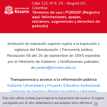
Calle 12C Nº 6-25 - Bogotá D.C.
Colombia
Términos de uso
|
PQRSDF (Registra
aquí: felicitaciones, quejas,
reclamos, sugerencias y derechos de
petición)
Institución de educación superior sujeta a la inspección y
vigilancia del Mineducación. | Personería Jurídica:
Resolución 58 del 16 de septiembre de 1895 expedida
por el Ministerio de Gobierno. | Notificaciones judiciales
en
juridica@urosario.edu.co
Transparencia y acceso a la información pública
Gobierno Universitario
|
Proyecto Educativo Institucional
|
Informe de Gestión
|
Boletín Estadístico
|
Régimen
Tributario
|
Estados Financieros
|
Código de Ética
|
Canal
Este sitio utiliza cookies para mejorar tu experiencia de usuario. Si sigues
de Integridad UR
navegando por el sitio, entendemos que aceptas estos términos.
Ver