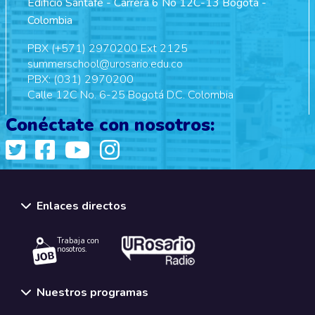
Edificio Santafé - Carrera 6 No 12C-13 Bogotá -
Colombia
PBX (+571) 2970200 Ext 2125
summerschool@urosario.edu.co
PBX: (031) 2970200
Calle 12C No. 6-25 Bogotá D.C. Colombia
Conéctate con nosotros:
Enlaces directos
Trabaja con
nosotros.
Nuestros programas