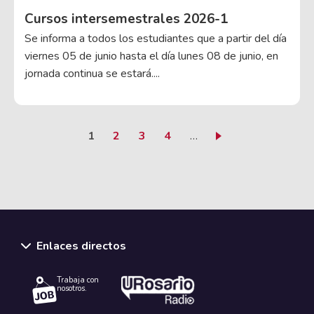
Cursos intersemestrales 2026-1
Se informa a todos los estudiantes que a partir del día
viernes 05 de junio hasta el día lunes 08 de junio, en
jornada continua se estará....
Página actual
Page
Page
Page
1
2
3
4
…
Enlaces directos
Trabaja con
nosotros.