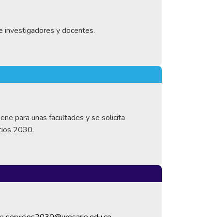
 investigadores y docentes.
ene para unas facultades y se solicita
cios 2030.
de
servicios2030@urosario.edu.co