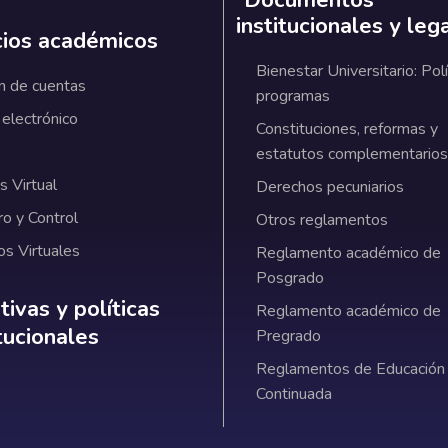
institucionales y leg
cios académicos
Bienestar Universitario: Polí
n de cuentas
programas
 electrónico
Constituciones, reformas y
estatutos complementarios
 Virtual
Derechos pecuniarios
ro y Control
Otros reglamentos
os Virtuales
Reglamento académico de
Posgrado
ativas y políticas institucionales
ivas y políticas
Reglamento académico de
itucionales
Pregrado
Reglamentos de Educación
Continuada