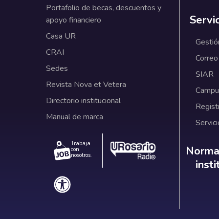
Portafolio de becas, descuentos y
Servi
apoyo financiero
Casa UR
Gestió
CRAI
Correo
Sedes
SIAR
Revista Nova et Vetera
Campus
Directorio institucional
Regist
Manual de marca
Servici
Trabaja
Norm
Normat
con
nosotros.
inst