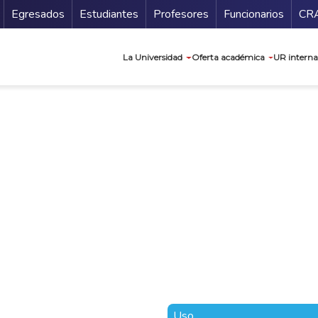
Secundario
Gu
Egresados
Estudiantes
Profesores
Funcionarios
CR
Navegación prin
La Universidad
Oferta académica
UR interna
Uso