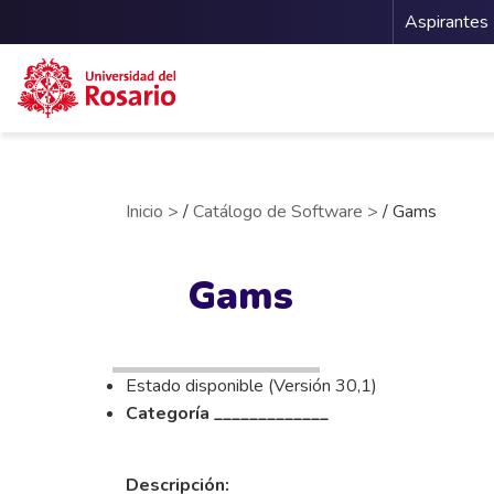
Menu 
Aspirantes
Pasar al contenido principal
Inicio >
/
Catálogo de Software >
/ Gams
Gams
Estado disponible (Versión 30,1)
Categoría _____________
Descripción: