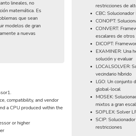
nto lineales, no
restricciones de al
ación matemática. Es
CBC: Solucionador 
problemas que sean
CONOPT: Soluciona
uir modelos de gran
CONVERT: Framewo
damente a nuevas
escalares de otros
DICOPT: Framewor
EXAMINER: Una her
solución y evaluar
LOCALSOLVER: Sol
vecindario híbrido
LGO: Un conjunto d
global-local
sor1.
MOSEK: Solucionad
, compatibility, and vendor
mixtos a gran esca
nd a CPU produced within the
SOPLEX: Solver LP
SCIP: Solucionador
essor or higher
restricciones
er