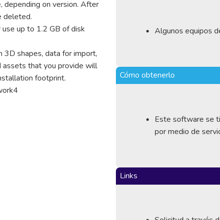
e, depending on version. After
be deleted.
y use up to 1.2 GB of disk
Algunos equipos de
m 3D shapes, data for import,
 assets that you provide will
Cómo obtenerlo
stallation footprint.
ework4
Este software se ti
por medio de servi
Links
Solicitud a través 