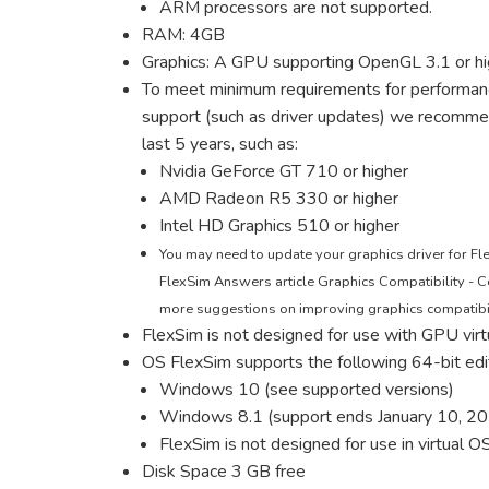
ARM processors are not supported.
RAM: 4GB
Graphics: A GPU supporting OpenGL 3.1 or hi
To meet minimum requirements for performance
support (such as driver updates) we recomm
last 5 years, such as:
Nvidia GeForce GT 710 or higher
AMD Radeon R5 330 or higher
Intel HD Graphics 510 or higher
You may need to update your graphics driver for Fl
FlexSim Answers article Graphics Compatibility -
more suggestions on improving graphics compatibil
FlexSim is not designed for use with GPU virt
OS FlexSim supports the following 64-bit ed
Windows 10 (see supported versions)
Windows 8.1 (support ends January 10, 2
FlexSim is not designed for use in virtual 
Disk Space 3 GB free