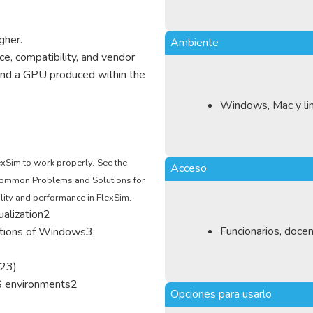
gher.
Ambiente
, compatibility, and vendor
end a GPU produced within the
Windows, Mac y li
exSim to work properly.
See the
Acceso
 Common Problems and Solutions for
ity and performance in FlexSim.
ualization2
Funcionarios, doce
itions of Windows3:
023)
OS environments2
Opciones para usarlo